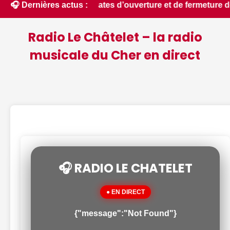
er (18) : Dates d’ouverture et de fermeture de la chasse 202
🎧 Dernières actus :
Radio Le Châtelet – la radio
musicale du Cher en direct
🎧 RADIO LE CHATELET
● EN DIRECT
{"message":"Not Found"}