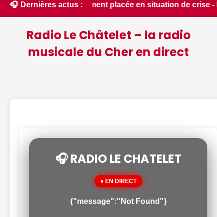
du département placée en situation de crise - Le Berry Républ
🎧 Dernières actus :
Radio Le Châtelet – la radio
musicale du Cher en direct
🎧 RADIO LE CHATELET
● EN DIRECT
{"message":"Not Found"}