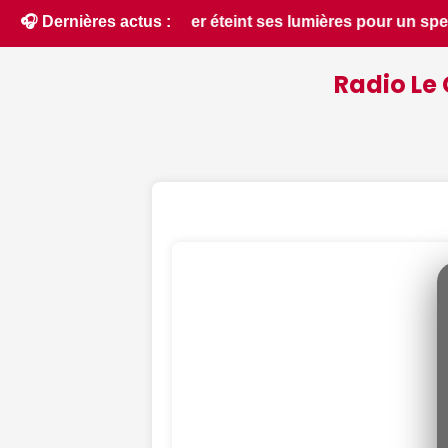
r un spectacle inédit ce 12 août - Le Berry Républicain • 📰 
🎧 Dernières actus :
Radio Le 