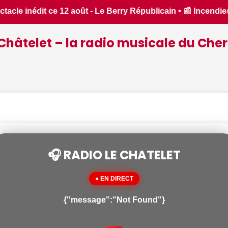
Incendies : des pompiers du Cher et de l'Indre partent en ren
Châtelet – la radio musicale du Cher
🎧 RADIO LE CHATELET
● EN DIRECT
{"message":"Not Found"}