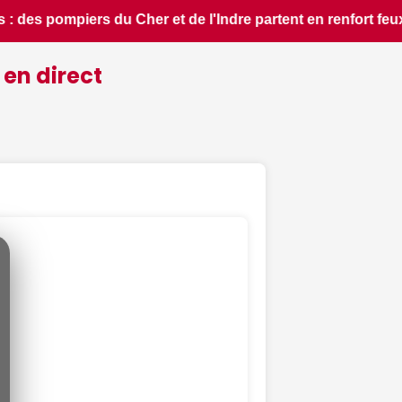
fort feux de forêt dans l'Aude - ici.fr • 📰 Les ressources e
 en direct