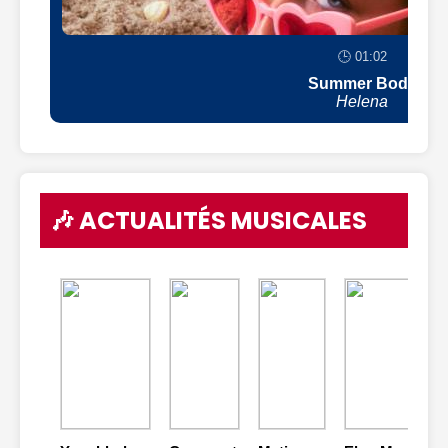
🕒 01:02
Summer Body
Helena
🎶 ACTUALITÉS MUSICALES