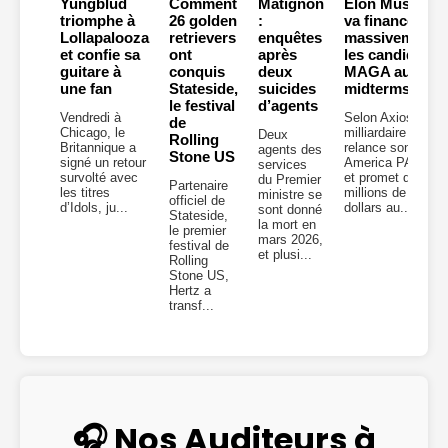
Yungblud
Comment
Matignon
Elon Musk
triomphe à
26 golden
:
va financer
Lollapalooza
retrievers
enquêtes
massivement
et confie sa
ont
après
les candidats
guitare à
conquis
deux
MAGA aux
une fan
Stateside,
suicides
midterms
le festival
d’agents
Vendredi à
Selon Axios, le
de
Chicago, le
milliardaire
Deux
Rolling
Britannique a
relance son
agents des
Stone US
signé un retour
America PAC
services
survolté avec
et promet des
du Premier
Partenaire
les titres
millions de
ministre se
officiel de
d’Idols, ju...
dollars au...
sont donné
Stateside,
la mort en
le premier
mars 2026,
festival de
et plusi...
Rolling
Stone US,
Hertz a
transf...
🎧 Nos Auditeurs à