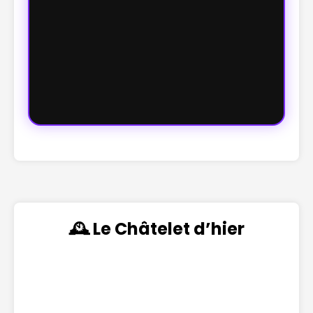
🕰️ Le Châtelet d’hier