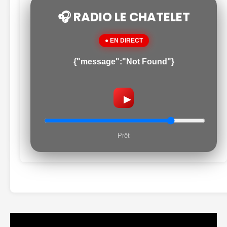
🎧 RADIO LE CHATELET
● EN DIRECT
{"message":"Not Found"}
▶
Prêt