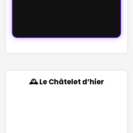
🕰️ Le Châtelet d’hier