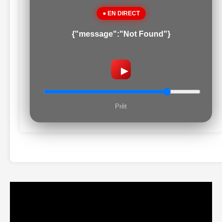
● EN DIRECT
{"message":"Not Found"}
▶
Prêt