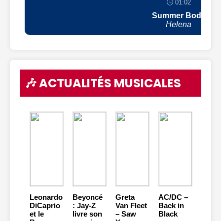
🕒 01:02
Summer Body
Helena
🎶 ACTUALITÉS MUSICALES
Leonardo
Beyoncé
Greta
AC/DC –
DiCaprio
: Jay-Z
Van Fleet
Back in
et le
livre son
– Saw
Black