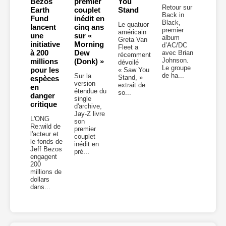
Bezos
premier
You
Retour sur
Earth
couplet
Stand
Back in
Fund
inédit en
Black,
Le quatuor
lancent
cinq ans
premier
américain
une
sur «
album
Greta Van
initiative
Morning
d’AC/DC
Fleet a
à 200
Dew
avec Brian
récemment
Johnson.
millions
(Donk) »
dévoilé
Le groupe
pour les
« Saw You
de ha...
Sur la
Stand, »
espèces
version
extrait de
en
étendue du
so...
danger
single
critique
d'archive,
Jay-Z livre
L'ONG
son
Re:wild de
premier
l'acteur et
couplet
le fonds de
inédit en
Jeff Bezos
prè...
engagent
200
millions de
dollars
dans...