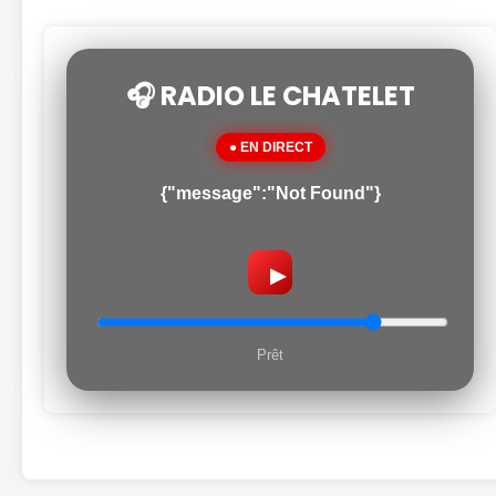
🎧 RADIO LE CHATELET
● EN DIRECT
{"message":"Not Found"}
▶
Prêt