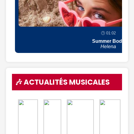
🕒 01:02
Summer Body
Helena
🎶 ACTUALITÉS MUSICALES