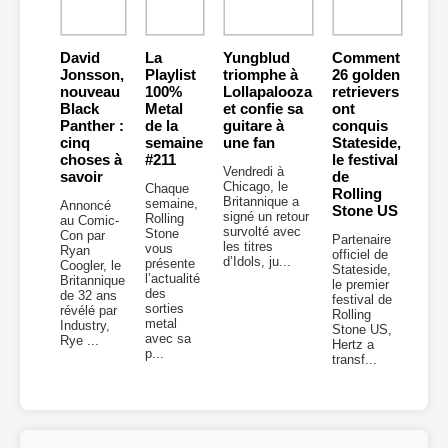
David
La
Yungblud
Comment
Jonsson,
Playlist
triomphe à
26 golden
nouveau
100%
Lollapalooza
retrievers
Black
Metal
et confie sa
ont
Panther :
de la
guitare à
conquis
cinq
semaine
une fan
Stateside,
choses à
#211
le festival
Vendredi à
savoir
de
Chicago, le
Chaque
Rolling
Britannique a
semaine,
Annoncé
Stone US
signé un retour
Rolling
au Comic-
survolté avec
Stone
Con par
Partenaire
les titres
vous
Ryan
officiel de
d’Idols, ju...
présente
Coogler, le
Stateside,
l’actualité
Britannique
le premier
des
de 32 ans
festival de
sorties
révélé par
Rolling
metal
Industry,
Stone US,
avec sa
Rye ...
Hertz a
p...
transf...