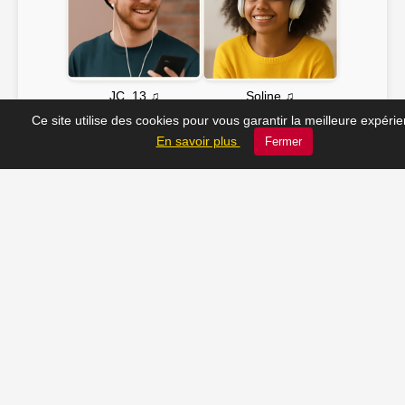
Soline ♫
JC_13 ♫
Ce site utilise des cookies pour vous garantir la meilleure expéri
En savoir plus
Fermer
📸 Tu veux apparaître ici ? Envoie-nous ta photo à
contact@radio-lechatelet.fr
Toutes les photos sont publiées avec l’accord des
personnes. Pour toute demande de retrait,
contactez-nous à
contact@radio-lechatelet.fr
.
📚 Découvrez les livres de
notre partenaire Arthur