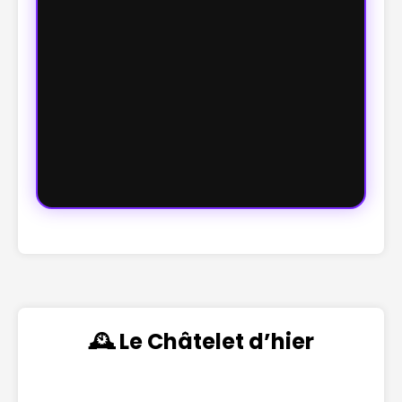
🕰️ Le Châtelet d’hier