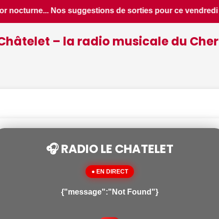
r ce vendredi 7 août dans le Cher - Le Berry Républicain • 
Châtelet – la radio musicale du Cher
🎧 RADIO LE CHATELET
● EN DIRECT
{"message":"Not Found"}