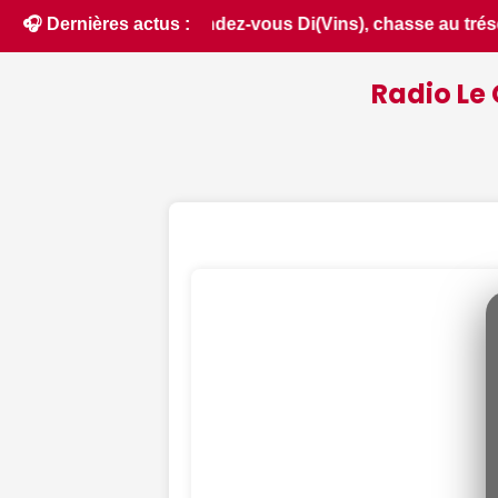
 chasse au trésor nocturne... Nos suggestions de sorties pou
🎧 Dernières actus :
Radio Le 