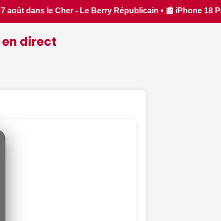
📰 iPhone 18 Pro : il sera bien plus cher que prévu - iPhon.
 en direct