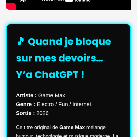
🎵 Quand je bloque
sur mes devoirs…
Y’a ChatGPT !
Artiste :
Game Max
Genre :
Electro / Fun / Internet
Sortie :
2026
Ce titre original de
Game Max
mélange
humour, technologie et musique moderne. La