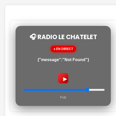
🎧 RADIO LE CHATELET
● EN DIRECT
{"message":"Not Found"}
▶
Prêt