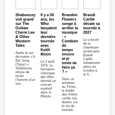
Shaboozey
Il y a 50
Brandon
Brandi
voit grand
ans, les
Flowers
Carlile
sur The
Who
songe à
décale sa
Outlaw
lançaient
arrêter la
tournée à
Cherie Lee
leur
musique
2027
& Other
dernière
: «
Le concert
Western
tournée
Combien
de la
Tales
avec
de
chanteuse
Keith
temps
américaine
Après le raz-
Moon
encore
Brandi
de-marée « A
ai-je
Carlile
Bar Song
Le 3 août
envie de
initialement
(Tipsy) »,
1976, la
prévu en
faire ça
Shaboozey
formation
octobre à
? »
refuse de
classique
la S...
rester
des Who
Dans un
l’homme d’un
donnait un
entretien
seu...
concert
au Times,
explosif
le leader
dans le
des Killers
Maryla...
confie ses
doutes sur
la vie de
tournée...