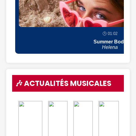
🕒 01:02
Summer Body
Helena
🎶 ACTUALITÉS MUSICALES