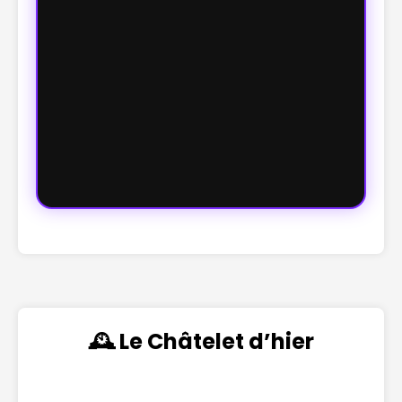
🕰️ Le Châtelet d’hier