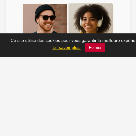
Ce site utilise des cookies pour vous garantir la meilleure expéri
En savoir plus
Fermer
Soline ♫
JC_13 ♫
📸 Tu veux apparaître ici ? Envoie-nous ta photo à
contact@radio-lechatelet.fr
Toutes les photos sont publiées avec l’accord des
personnes. Pour toute demande de retrait,
contactez-nous à
contact@radio-lechatelet.fr
.