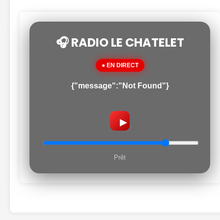
🎧 RADIO LE CHATELET
● EN DIRECT
{"message":"Not Found"}
▶
Prêt