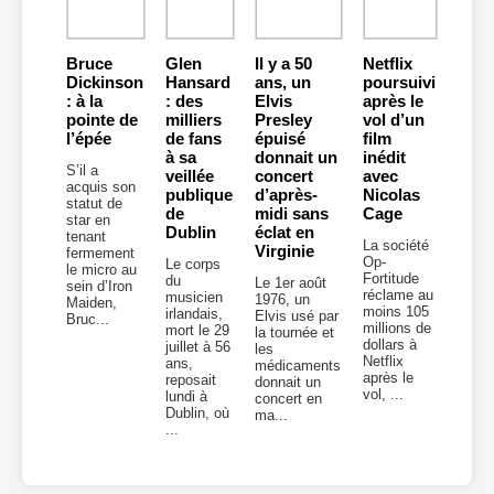
Bruce
Glen
Il y a 50
Netflix
Dickinson
Hansard
ans, un
poursuivi
: à la
: des
Elvis
après le
pointe de
milliers
Presley
vol d’un
l’épée
de fans
épuisé
film
à sa
donnait un
inédit
S’il a
veillée
concert
avec
acquis son
publique
d’après-
Nicolas
statut de
de
midi sans
Cage
star en
Dublin
éclat en
tenant
La société
Virginie
fermement
Op-
Le corps
le micro au
Fortitude
du
Le 1er août
sein d’Iron
réclame au
musicien
1976, un
Maiden,
moins 105
irlandais,
Elvis usé par
Bruc...
millions de
mort le 29
la tournée et
dollars à
juillet à 56
les
Netflix
ans,
médicaments
après le
reposait
donnait un
vol, ...
lundi à
concert en
Dublin, où
ma...
...