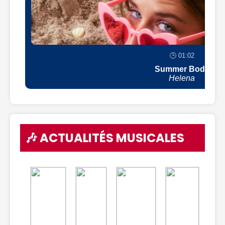
🕒 01:02
Summer Body
Helena
🎶 ACTUALITÉS MUSICALES