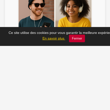
Ce site utilise des cookies pour vous garantir la meilleure expéri
Soline ♫
JC_13 ♫
En savoir plus
Fermer
📸 Tu veux apparaître ici ? Envoie-nous ta photo à
contact@radio-lechatelet.fr
Toutes les photos sont publiées avec l’accord des
personnes. Pour toute demande de retrait,
contactez-nous à
contact@radio-lechatelet.fr
.
📚 Découvrez les livres de