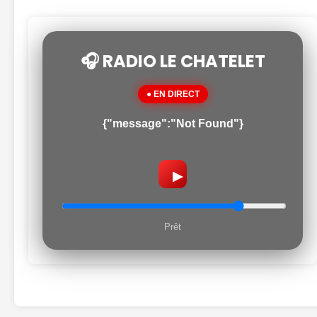
🎧 RADIO LE CHATELET
● EN DIRECT
{"message":"Not Found"}
▶
Prêt