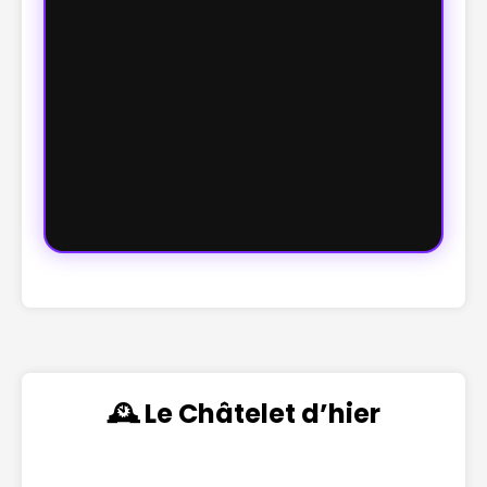
🕰️ Le Châtelet d’hier