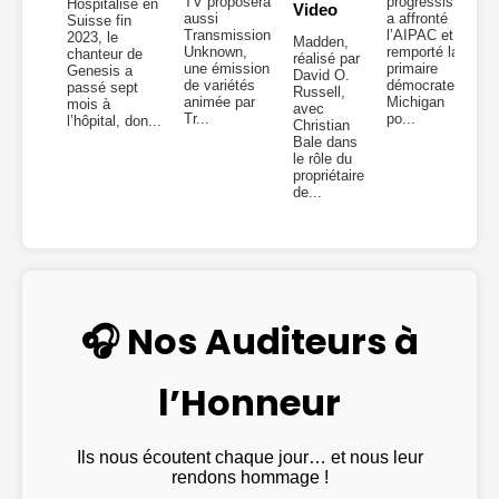
TV proposera
progressiste
Hospitalisé en
Video
aussi
a affronté
Suisse fin
Transmission
l’AIPAC et
2023, le
Madden,
Unknown,
remporté la
chanteur de
réalisé par
une émission
primaire
Genesis a
David O.
de variétés
démocrate du
passé sept
Russell,
animée par
Michigan
mois à
avec
Tr...
po...
l’hôpital, don...
Christian
Bale dans
le rôle du
propriétaire
de...
🎧 Nos Auditeurs à
l’Honneur
Ils nous écoutent chaque jour… et nous leur
rendons hommage !