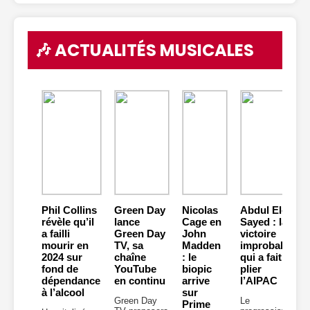
🎶 ACTUALITÉS MUSICALES
Phil Collins
Green Day
Nicolas
Abdul El-
révèle qu’il
lance
Cage en
Sayed : la
a failli
Green Day
John
victoire
mourir en
TV, sa
Madden
improbable
2024 sur
chaîne
: le
qui a fait
fond de
YouTube
biopic
plier
dépendance
en continu
arrive
l’AIPAC
à l’alcool
sur
Green Day
Le
Prime