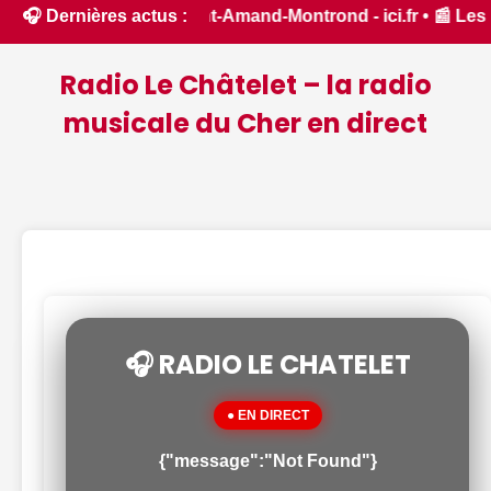
int-Amand-Montrond - ici.fr • 📰 Les ressources en eau dans 
🎧 Dernières actus :
Radio Le Châtelet – la radio
musicale du Cher en direct
🎧 RADIO LE CHATELET
● EN DIRECT
{"message":"Not Found"}