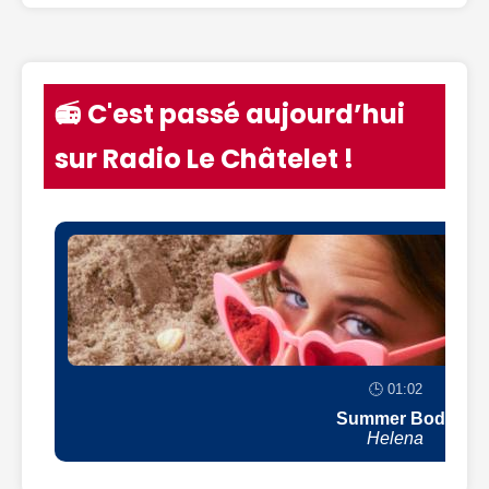
📻 C'est passé aujourd’hui
sur Radio Le Châtelet !
🕒 01:02
Summer Body
Helena