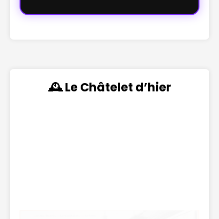
🕰️ Le Châtelet d’hier