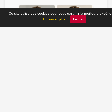
Ce site utilise des cookies pour vous garantir la meilleure expéri
En savoir plus
Fermer
Emma ♫
@Julien_Rock ♫
Soline ♫
JC_13 ♫
📸 Tu veux apparaître ici ? Envoie-nous ta photo à
contact@radio-lechatelet.fr