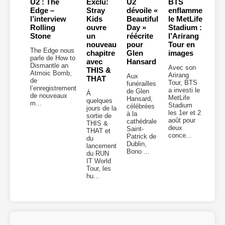
U2 : The
Exclu:
U2
BTS
Edge –
Stray
dévoile «
enflamme
l’interview
Kids
Beautiful
le MetLife
Rolling
ouvre
Day »
Stadium :
Stone
un
réécrite
l’Arirang
nouveau
pour
Tour en
The Edge nous
chapitre
Glen
images
parle de How to
avec
Hansard
Dismantle an
Avec son
THIS &
Atmoic Bomb,
Arirang
Aux
THAT
de
Tour, BTS
funérailles
l’enregistrement
a investi le
de Glen
À
de nouveaux
MetLife
Hansard,
quelques
m...
Stadium
célébrées
jours de la
les 1er et 2
à la
sortie de
août pour
cathédrale
THIS &
deux
Saint-
THAT et
conce...
Patrick de
du
Dublin,
lancement
Bono ...
du RUN
IT World
Tour, les
hu...