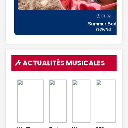
🕒 01:02
Summer Body
Helena
🎶 ACTUALITÉS MUSICALES