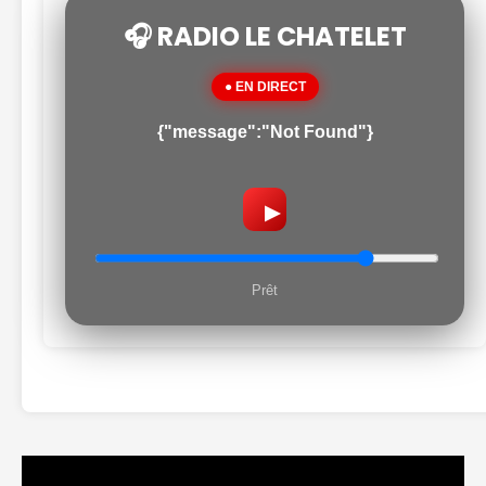
🎧 RADIO LE CHATELET
● EN DIRECT
{"message":"Not Found"}
▶
Prêt