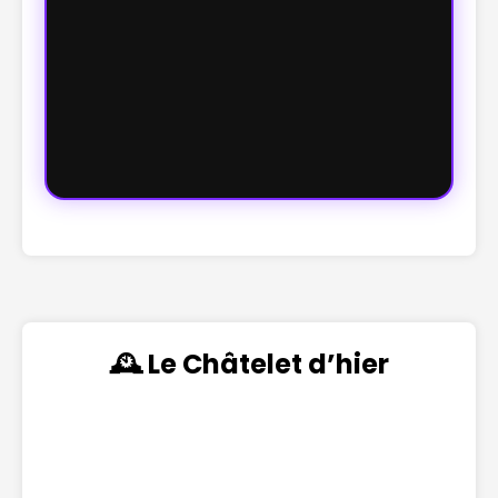
🕰️ Le Châtelet d’hier