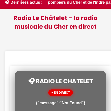
s : des pompiers du Cher et de l'Indre partent en renfort fe
🎧 Dernières actus :
Radio Le Châtelet – la radio
musicale du Cher en direct
🎧 RADIO LE CHATELET
● EN DIRECT
{"message":"Not Found"}