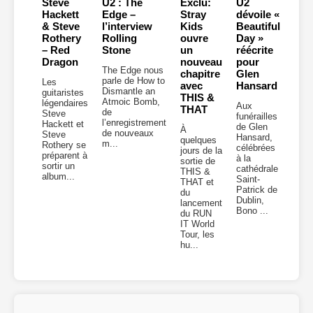
Steve
U2 : The
Exclu:
U2
Hackett
Edge –
Stray
dévoile «
& Steve
l’interview
Kids
Beautiful
Rothery
Rolling
ouvre
Day »
– Red
Stone
un
réécrite
Dragon
nouveau
pour
The Edge nous
chapitre
Glen
parle de How to
Les
avec
Hansard
Dismantle an
guitaristes
THIS &
Atmoic Bomb,
légendaires
Aux
THAT
de
Steve
funérailles
l’enregistrement
Hackett et
de Glen
À
de nouveaux
Steve
Hansard,
quelques
m...
Rothery se
célébrées
jours de la
préparent à
à la
sortie de
sortir un
cathédrale
THIS &
album...
Saint-
THAT et
Patrick de
du
Dublin,
lancement
Bono ...
du RUN
IT World
Tour, les
hu...