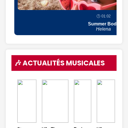
🕒 01:02
Summer Body
Helena
🎶 ACTUALITÉS MUSICALES