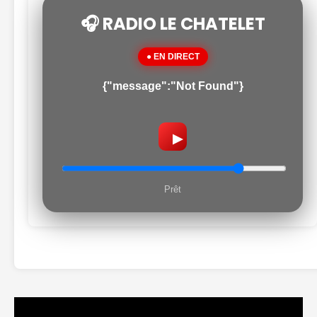
🎧 RADIO LE CHATELET
● EN DIRECT
{"message":"Not Found"}
▶
Prêt