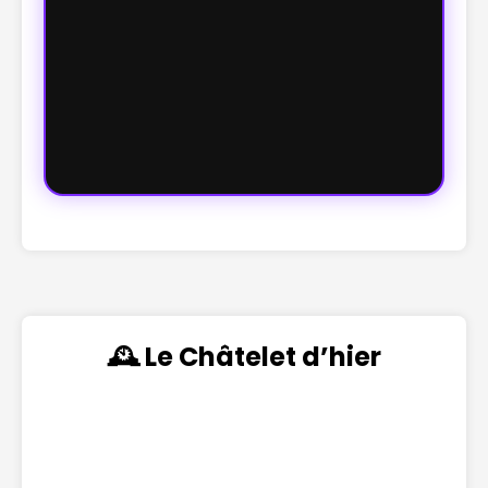
🕰️ Le Châtelet d’hier