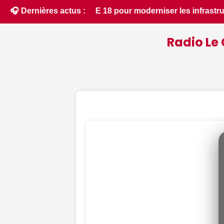
structures locales - Le Berry Républicain • 📰 Incendies : d
🎧 Dernières actus :
Radio Le 