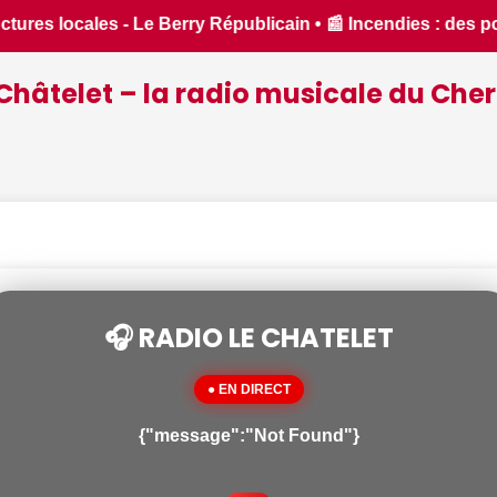
es pompiers du Cher et de l'Indre partent en renfort feux de 
Châtelet – la radio musicale du Cher
🎧 RADIO LE CHATELET
● EN DIRECT
{"message":"Not Found"}