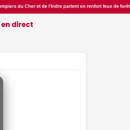
forêt dans l'Aude - ici.fr • 📰 Foire du lac, course de pati
 en direct