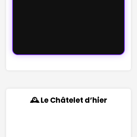
🕰️ Le Châtelet d’hier