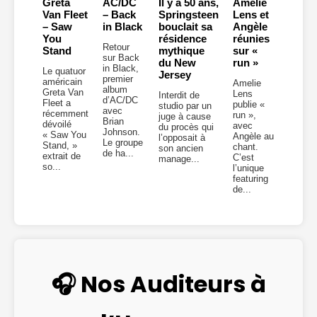
Greta
AC/DC
Il y a 50 ans,
Amelie
Van Fleet
– Back
Springsteen
Lens et
– Saw
in Black
bouclait sa
Angèle
You
résidence
réunies
Retour
Stand
mythique
sur «
sur Back
du New
run »
in Black,
Le quatuor
Jersey
premier
américain
Amelie
album
Greta Van
Lens
Interdit de
d’AC/DC
Fleet a
publie «
studio par un
avec
récemment
run »,
juge à cause
Brian
dévoilé
avec
du procès qui
Johnson.
« Saw You
Angèle au
l’opposait à
Le groupe
Stand, »
chant.
son ancien
de ha...
extrait de
C’est
manage...
so...
l’unique
featuring
de...
🎧 Nos Auditeurs à