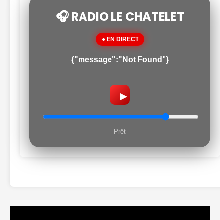
🎧 RADIO LE CHATELET
● EN DIRECT
{"message":"Not Found"}
▶
Prêt