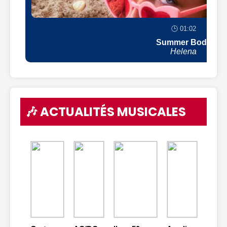
🕒 01:02
Summer Body
Helena
🎶 ACTUALITÉS MUSICALES