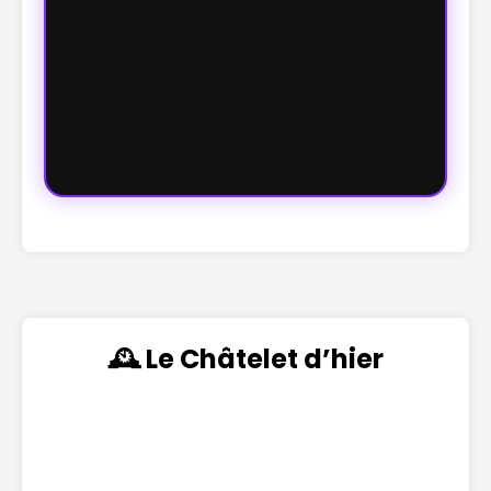
🕰️ Le Châtelet d’hier