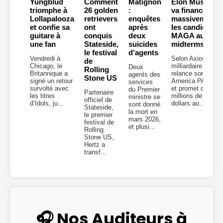
Yungblud
Comment
Matignon
Elon Musk
triomphe à
26 golden
:
va financer
Lollapalooza
retrievers
enquêtes
massivement
et confie sa
ont
après
les candidats
guitare à
conquis
deux
MAGA aux
une fan
Stateside,
suicides
midterms
le festival
d’agents
Vendredi à
Selon Axios, le
de
Chicago, le
milliardaire
Deux
Rolling
Britannique a
relance son
agents des
Stone US
signé un retour
America PAC
services
survolté avec
et promet des
du Premier
Partenaire
les titres
millions de
ministre se
officiel de
d’Idols, ju...
dollars au...
sont donné
Stateside,
la mort en
le premier
mars 2026,
festival de
et plusi...
Rolling
Stone US,
Hertz a
transf...
🎧 Nos Auditeurs à