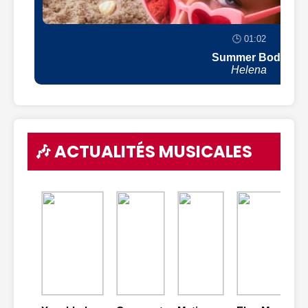
🕒 01:02
Summer Body
Helena
🎶 ACTUALITÉS MUSICALES