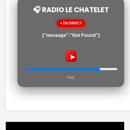
🎧 RADIO LE CHATELET
● EN DIRECT
{"message":"Not Found"}
▶
Prêt