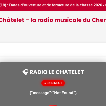
se 2026 - Chassons.com • 📰 Incendies : des pompiers du Cher
Châtelet – la radio musicale du Cher
🎧 RADIO LE CHATELET
● EN DIRECT
{"message":"Not Found"}