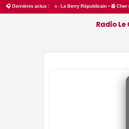
• 📰 Cher (18) : Dates d’ouverture et de fermeture de la chas
🎧 Dernières actus :
Radio Le 