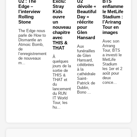
U2 : The
Exclu:
U2
BTS
Edge –
Stray
dévoile «
enflamme
l’interview
Kids
Beautiful
le MetLife
Rolling
ouvre
Day »
Stadium :
Stone
un
réécrite
l’Arirang
nouveau
pour
Tour en
The Edge nous
chapitre
Glen
images
parle de How to
avec
Hansard
Dismantle an
Avec son
THIS &
Atmoic Bomb,
Arirang
Aux
THAT
de
Tour, BTS
funérailles
l’enregistrement
a investi le
de Glen
À
de nouveaux
MetLife
Hansard,
quelques
m...
Stadium
célébrées
jours de la
les 1er et 2
à la
sortie de
août pour
cathédrale
THIS &
deux
Saint-
THAT et
conce...
Patrick de
du
Dublin,
lancement
Bono ...
du RUN
IT World
Tour, les
hu...