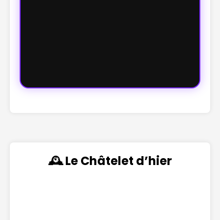
🕰️ Le Châtelet d’hier