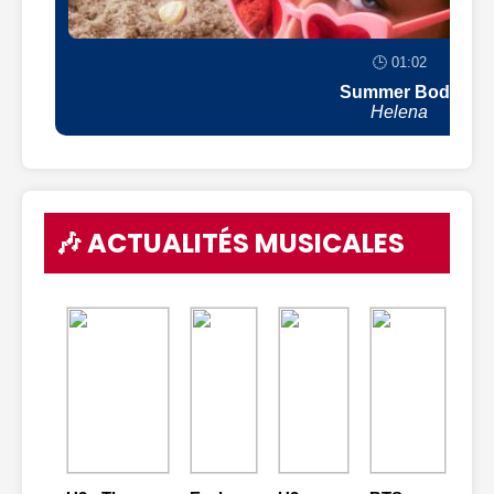
🕒 01:02
Summer Body
Helena
🎶 ACTUALITÉS MUSICALES