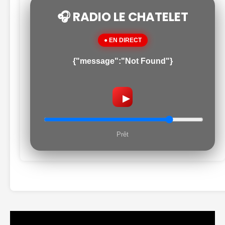
🎧 RADIO LE CHATELET
● EN DIRECT
{"message":"Not Found"}
▶
Prêt