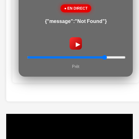
● EN DIRECT
{"message":"Not Found"}
▶
Prêt