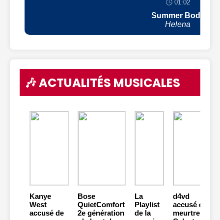
🕒 01:02
Summer Body
Helena
🎶 ACTUALITÉS MUSICALES
Kanye
Bose
La
d4vd
West
QuietComfort
Playlist
accusé du
accusé de
2e génération
de la
meurtre de