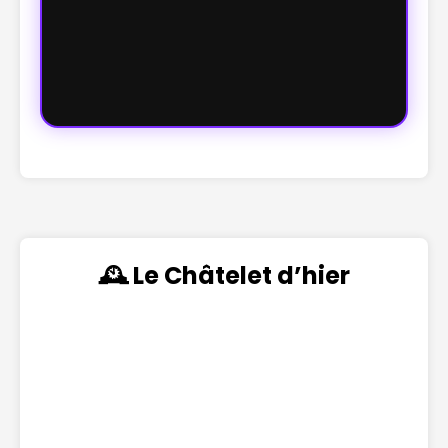
🕰️ Le Châtelet d’hier