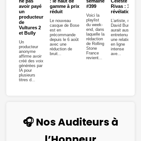
ne pas
: le haut de
semaine
Celeste
avoir payé
gamme à prix
#399
Rivas : 10
un
réduit
révélations
Voici la
producteur
playlist
Le nouveau
L’artiste, né
de
du week-
casque de Bose
David Burke,
Vultures 2
end, dans
est en
aurait aussi
et Bully
laquelle la
précommande
entretenu
rédaction
depuis le 6 août
une relation
Un
de Rolling
avec une
en ligne
producteur
Stone
réduction de
intense
anonyme
France
bruit...
ave...
affirme avoir
revient...
créé des voix
générées par
IA pour
plusieurs
titres d...
🎧 Nos Auditeurs à
l’Honneur