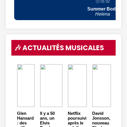
🕒 01:02
Summer Body
Helena
🎶 ACTUALITÉS MUSICALES
Glen
Il y a 50
Netflix
David
Hansard
ans, un
poursuivi
Jonsson,
: des
Elvis
après le
nouveau