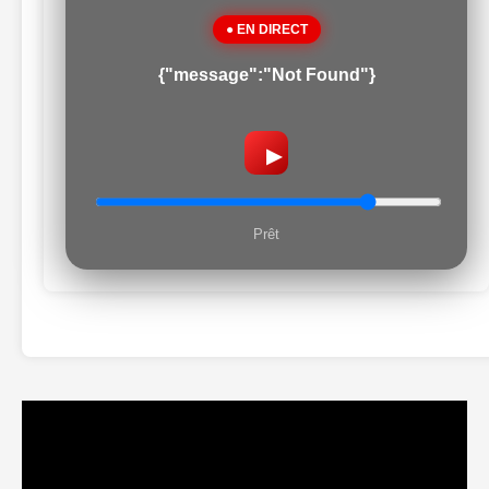
● EN DIRECT
{"message":"Not Found"}
▶
Prêt