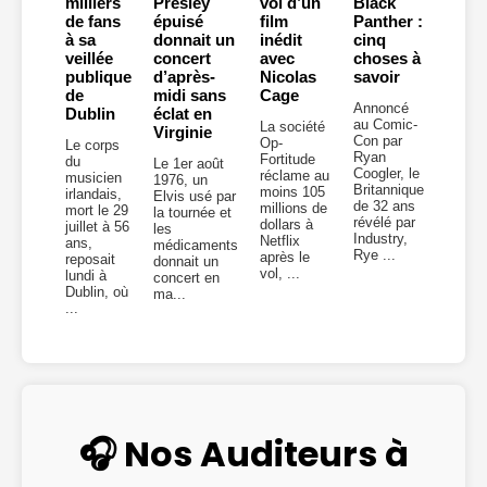
milliers
Presley
vol d’un
Black
de fans
épuisé
film
Panther :
à sa
donnait un
inédit
cinq
veillée
concert
avec
choses à
publique
d’après-
Nicolas
savoir
de
midi sans
Cage
Annoncé
Dublin
éclat en
au Comic-
La société
Virginie
Con par
Op-
Le corps
Ryan
Fortitude
du
Le 1er août
Coogler, le
réclame au
musicien
1976, un
Britannique
moins 105
irlandais,
Elvis usé par
de 32 ans
millions de
mort le 29
la tournée et
révélé par
dollars à
juillet à 56
les
Industry,
Netflix
ans,
médicaments
Rye ...
après le
reposait
donnait un
vol, ...
lundi à
concert en
Dublin, où
ma...
...
🎧 Nos Auditeurs à