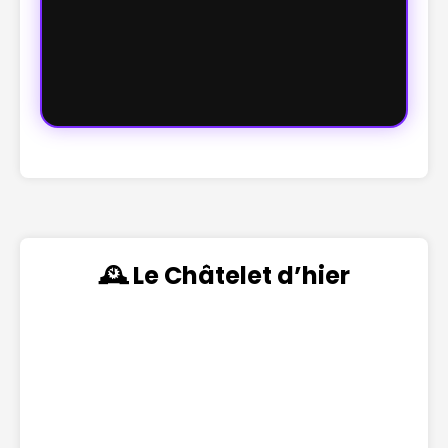
🕰️ Le Châtelet d’hier