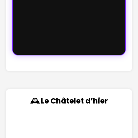
🕰️ Le Châtelet d’hier