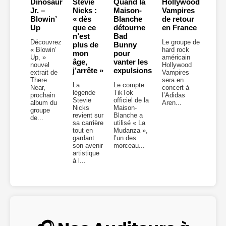
Dinosaur
Stevie
Quand la
Hollywood
Jr. –
Nicks :
Maison-
Vampires
Blowin’
« dès
Blanche
de retour
Up
que ce
détourne
en France
n’est
Bad
Découvrez
Le groupe de
plus de
Bunny
« Blowin’
hard rock
mon
pour
Up, »
américain
âge,
vanter les
nouvel
Hollywood
j’arrête »
expulsions
extrait de
Vampires
There
sera en
La
Le compte
Near,
concert à
légende
TikTok
prochain
l’Adidas
Stevie
officiel de la
album du
Aren...
Nicks
Maison-
groupe
revient sur
Blanche a
de...
sa carrière
utilisé « La
tout en
Mudanza »,
gardant
l’un des
son avenir
morceau...
artistique
à l...