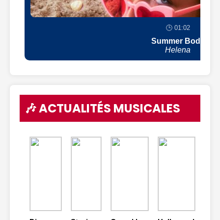
🕒 01:02
Summer Body
Helena
🎶 ACTUALITÉS MUSICALES