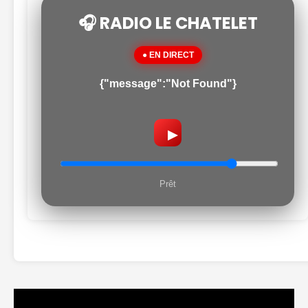
🎧 RADIO LE CHATELET
● EN DIRECT
{"message":"Not Found"}
▶
Prêt