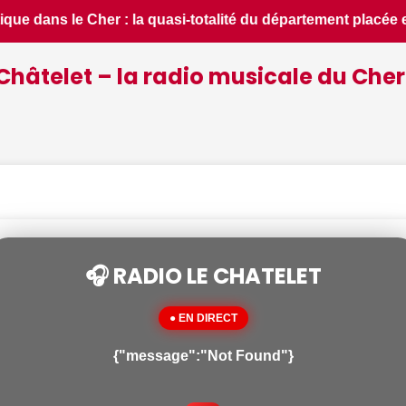
ent placée en situation de crise - Le Berry Républicain • 📰 
Châtelet – la radio musicale du Cher
🎧 RADIO LE CHATELET
● EN DIRECT
{"message":"Not Found"}