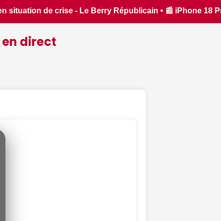
iPhone 18 Pro : il sera bien plus cher que prévu - iPhon.fr •
 en direct