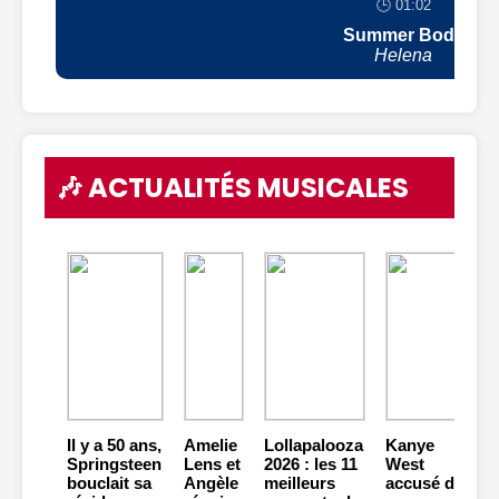
🕒 01:02
Summer Body
Helena
🎶 ACTUALITÉS MUSICALES
Il y a 50 ans,
Amelie
Lollapalooza
Kanye
Springsteen
Lens et
2026 : les 11
West
bouclait sa
Angèle
meilleurs
accusé de