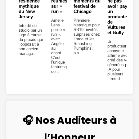
résidence
réunies
moments du
ne pas
mythique
sur «
festival de
avoir payé
du New
run »
Chicago
un
Jersey
producteur
Amelie
Première
de
Lens
historique pour
Interdit de
Vultures 2
publie «
SB19, invités
studio par un
et Bully
run »,
surprises chez
juge à cause
avec
Lorde et les
du procès qui
Un
Angèle
Smashing
l’opposait à
producteur
au
Pumpkins,
son ancien
anonyme
chant.
pla...
manage...
affirme avoir
C’est
créé des voix
l’unique
générées par
featuring
IA pour
de...
plusieurs
titres d...
🎧 Nos Auditeurs à
l’Honneur