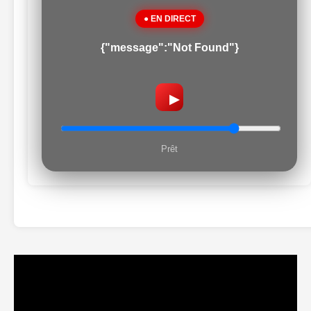
● EN DIRECT
{"message":"Not Found"}
▶
Prêt