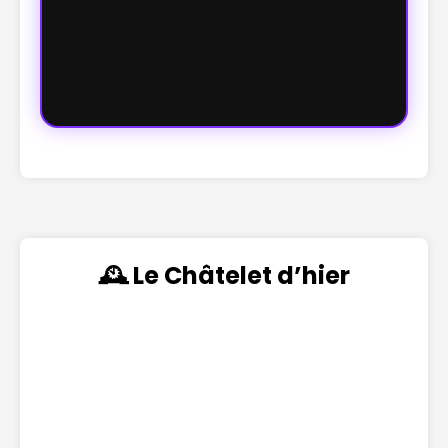
🕰️ Le Châtelet d’hier