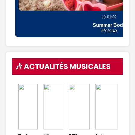
🕒 01:02
Summer Body
Helena
🎶 ACTUALITÉS MUSICALES