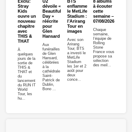
Exclu:
U2
BTS
8 albums
Stray
dévoile «
enflamme
à écouter
Kids
Beautiful
le MetLife
cette
ouvre un
Day »
Stadium :
semaine –
nouveau
réécrite
l’Arirang
07/08/2026
chapitre
pour
Tour en
Chaque
avec
Glen
images
semaine,
THIS &
Hansard
l’équipe de
Avec son
THAT
Rolling
Arirang
Aux
Stone
Tour, BTS
funérailles
À
France vous
a investi le
de Glen
quelques
propose sa
MetLife
Hansard,
jours de la
sélection
Stadium
célébrées
sortie de
des meil...
les 1er et 2
à la
THIS &
août pour
cathédrale
THAT et
deux
Saint-
du
conce...
Patrick de
lancement
Dublin,
du RUN IT
Bono ...
World
Tour, les
hu...