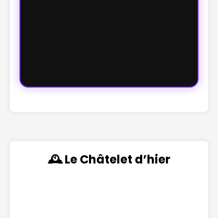
🕰️ Le Châtelet d’hier