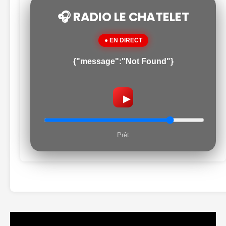
🎧 RADIO LE CHATELET
● EN DIRECT
{"message":"Not Found"}
▶
Prêt