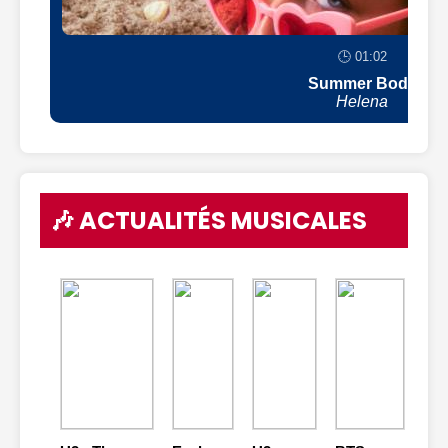
🕒 01:02
Summer Body
Helena
🎶 ACTUALITÉS MUSICALES