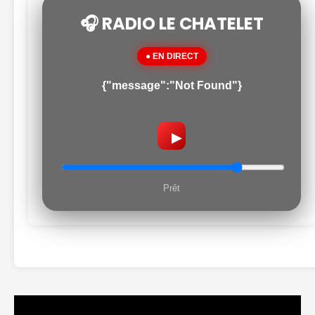
🎧 RADIO LE CHATELET
● EN DIRECT
{"message":"Not Found"}
▶
Prêt