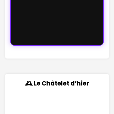
🕰️ Le Châtelet d’hier