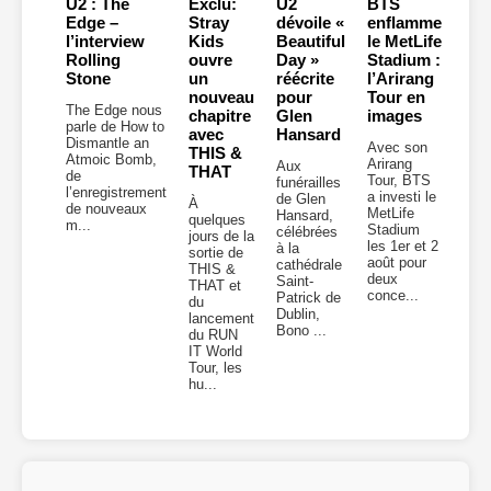
U2 : The
Exclu:
U2
BTS
Edge –
Stray
dévoile «
enflamme
l’interview
Kids
Beautiful
le MetLife
Rolling
ouvre
Day »
Stadium :
Stone
un
réécrite
l’Arirang
nouveau
pour
Tour en
The Edge nous
chapitre
Glen
images
parle de How to
avec
Hansard
Dismantle an
Avec son
THIS &
Atmoic Bomb,
Arirang
Aux
THAT
de
Tour, BTS
funérailles
l’enregistrement
a investi le
de Glen
À
de nouveaux
MetLife
Hansard,
quelques
m...
Stadium
célébrées
jours de la
les 1er et 2
à la
sortie de
août pour
cathédrale
THIS &
deux
Saint-
THAT et
conce...
Patrick de
du
Dublin,
lancement
Bono ...
du RUN
IT World
Tour, les
hu...