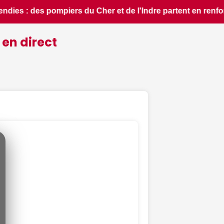
nfort feux de forêt dans l'Aude - ici.fr • 📰 Saint-Caprais :
 en direct