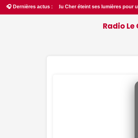
ur un spectacle inédit ce 12 août - Le Berry Républicain • 📰
🎧 Dernières actus :
Radio Le 