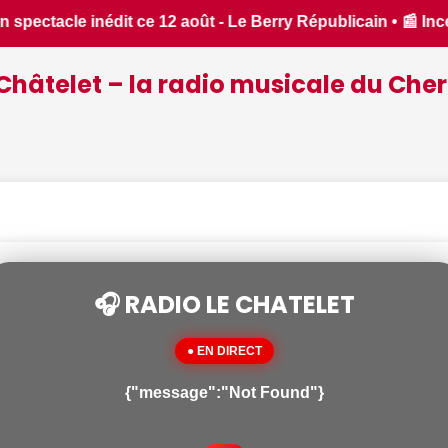
 Incendies : des pompiers du Cher et de l'Indre partent en re
Châtelet – la radio musicale du Cher
🎧 RADIO LE CHATELET
● EN DIRECT
{"message":"Not Found"}