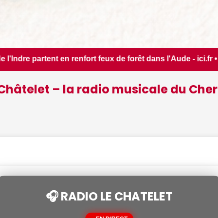
 de forêt dans l'Aude - ici.fr • 📰 Les ressources en eau da
Châtelet – la radio musicale du Cher
🎧 RADIO LE CHATELET