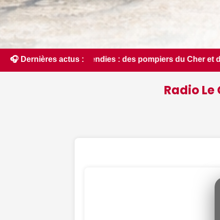
 des pompiers du Cher et de l'Indre partent en renfort feux
🎧 Dernières actus :
Radio Le 