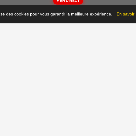
● EN DIRECT
{"message":"Not Found"}
lise des cookies pour vous garantir la meilleure expérience.
En savoir
▶
Prêt