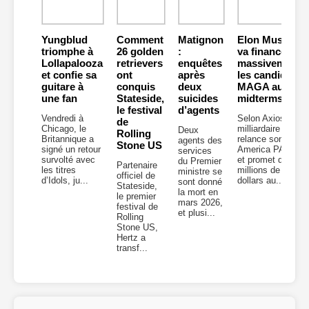
Yungblud
Comment
Matignon
Elon Musk
triomphe à
26 golden
:
va financer
Lollapalooza
retrievers
enquêtes
massivement
et confie sa
ont
après
les candidats
guitare à
conquis
deux
MAGA aux
une fan
Stateside,
suicides
midterms
le festival
d’agents
Vendredi à
Selon Axios, le
de
Chicago, le
milliardaire
Deux
Rolling
Britannique a
relance son
agents des
Stone US
signé un retour
America PAC
services
survolté avec
et promet des
du Premier
Partenaire
les titres
millions de
ministre se
officiel de
d’Idols, ju...
dollars au...
sont donné
Stateside,
la mort en
le premier
mars 2026,
festival de
et plusi...
Rolling
Stone US,
Hertz a
transf...