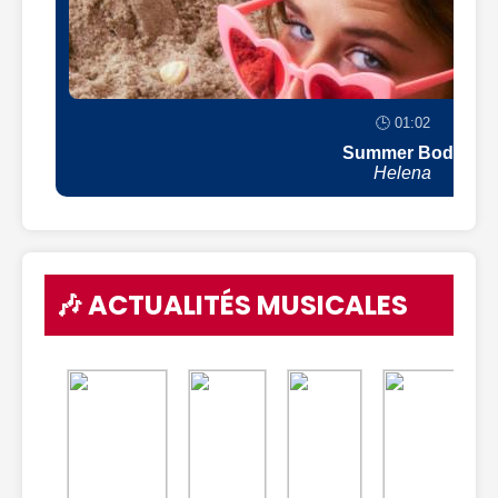
🕒 01:02
Summer Body
Helena
🎶 ACTUALITÉS MUSICALES