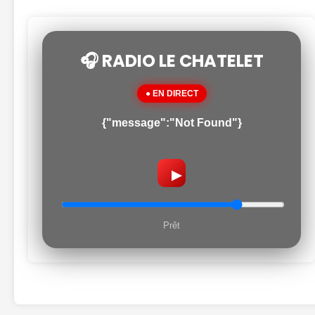
🎧 RADIO LE CHATELET
● EN DIRECT
{"message":"Not Found"}
▶
Prêt