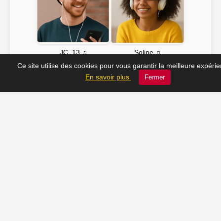
Soline ♫
JC_13 ♫
Ce site utilise des cookies pour vous garantir la meilleure expéri
En savoir plus
Fermer
📸 Tu veux apparaître ici ? Envoie-nous ta photo à
contact@radio-lechatelet.fr
Toutes les photos sont publiées avec l’accord des
personnes. Pour toute demande de retrait,
contactez-nous à
contact@radio-lechatelet.fr
.
📚 Découvrez les livres de
notre partenaire Arthur