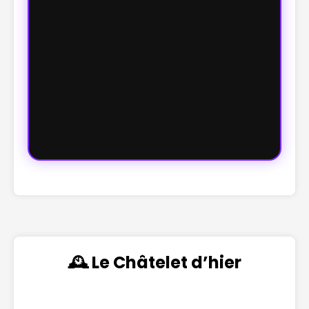
🕰️ Le Châtelet d’hier