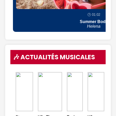
🕒 01:02
Summer Body
Helena
🎶 ACTUALITÉS MUSICALES