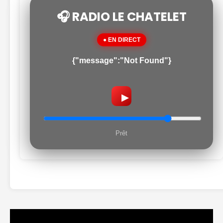
🎧 RADIO LE CHATELET
● EN DIRECT
{"message":"Not Found"}
▶
Prêt