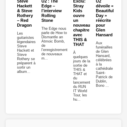
Steve
U2 : The
Exclu:
U2
Hackett
Edge –
Stray
dévoile «
& Steve
l’interview
Kids
Beautiful
Rothery
Rolling
ouvre
Day »
– Red
Stone
un
réécrite
Dragon
nouveau
pour
The Edge nous
chapitre
Glen
parle de How to
Les
avec
Hansard
Dismantle an
guitaristes
THIS &
Atmoic Bomb,
légendaires
Aux
THAT
de
Steve
funérailles
l’enregistrement
Hackett et
de Glen
À
de nouveaux
Steve
Hansard,
quelques
m...
Rothery se
célébrées
jours de la
préparent à
à la
sortie de
sortir un
cathédrale
THIS &
album...
Saint-
THAT et
Patrick de
du
Dublin,
lancement
Bono ...
du RUN
IT World
Tour, les
hu...