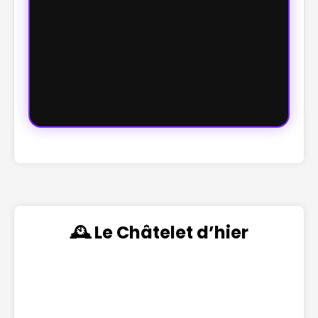
🕰️ Le Châtelet d’hier