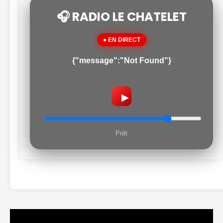
🎧 RADIO LE CHATELET
● EN DIRECT
{"message":"Not Found"}
▶
Prêt