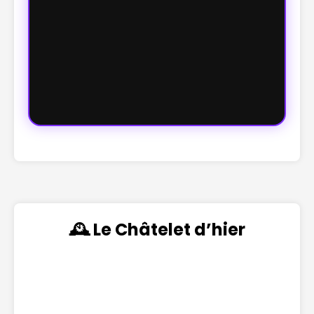
🕰️ Le Châtelet d’hier