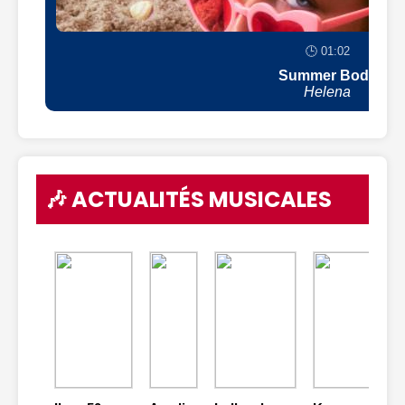
🕒 01:02
Summer Body
Helena
🎶 ACTUALITÉS MUSICALES