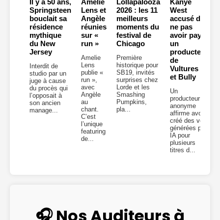
Il y a 50 ans,
Amelie
Lollapalooza
Kanye
Springsteen
Lens et
2026 : les 11
West
bouclait sa
Angèle
meilleurs
accusé de
résidence
réunies
moments du
ne pas
mythique
sur «
festival de
avoir payé
du New
run »
Chicago
un
Jersey
producteur
Amelie
Première
de
Lens
historique pour
Interdit de
Vultures 2
publie «
SB19, invités
studio par un
et Bully
run »,
surprises chez
juge à cause
avec
Lorde et les
du procès qui
Un
Angèle
Smashing
l’opposait à
producteur
au
Pumpkins,
son ancien
anonyme
chant.
pla...
manage...
affirme avoir
C’est
créé des voix
l’unique
générées par
featuring
IA pour
de...
plusieurs
titres d...
🎧 Nos Auditeurs à