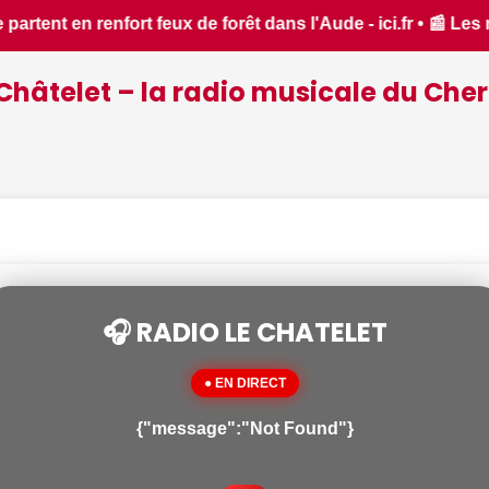
ici.fr • 📰 Les ressources en eau dans un état critique dan
Châtelet – la radio musicale du Cher
🎧 RADIO LE CHATELET
● EN DIRECT
{"message":"Not Found"}