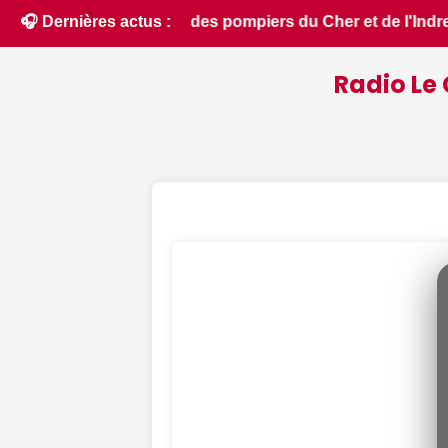
t de l'Indre partent en renfort feux de forêt dans l'Aude - 
🎧 Dernières actus :
Radio Le 