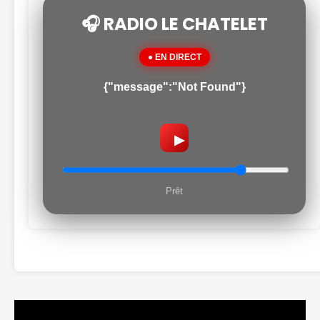
🎧 RADIO LE CHATELET
● EN DIRECT
{"message":"Not Found"}
▶
Prêt