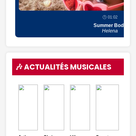
🕒 01:02
Summer Body
Helena
🎶 ACTUALITÉS MUSICALES