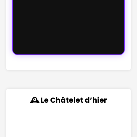
🕰️ Le Châtelet d’hier