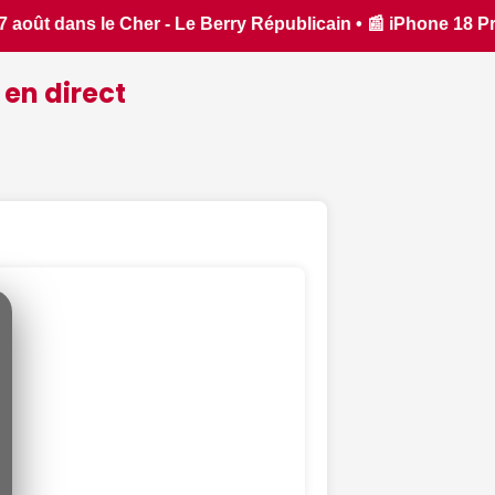
ne 18 Pro : il sera bien plus cher que prévu - iphon.fr • 📰 
 en direct