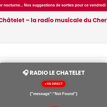
vendredi 7 août dans le Cher - Le Berry Républicain • 📰 iPho
Châtelet – la radio musicale du Cher
🎧 RADIO LE CHATELET
● EN DIRECT
{"message":"Not Found"}