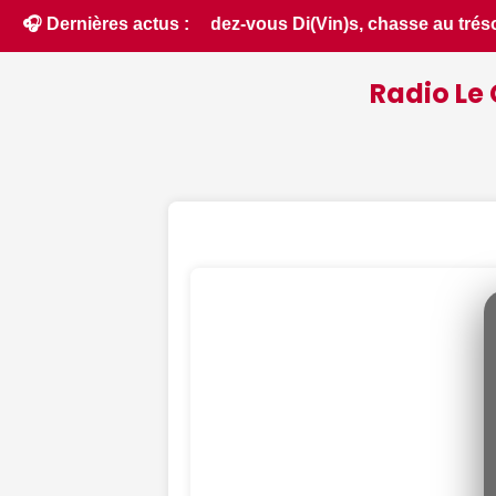
se au trésor nocturne... Nos suggestions de sorties pour ce 
🎧 Dernières actus :
Radio Le 