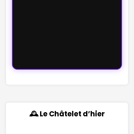
🕰️ Le Châtelet d’hier