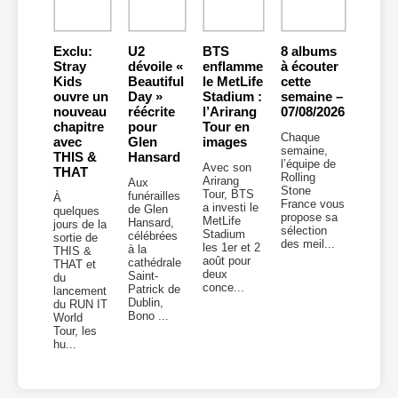
Exclu:
U2
BTS
8 albums
Stray
dévoile «
enflamme
à écouter
Kids
Beautiful
le MetLife
cette
ouvre un
Day »
Stadium :
semaine –
nouveau
réécrite
l’Arirang
07/08/2026
chapitre
pour
Tour en
Chaque
avec
Glen
images
semaine,
THIS &
Hansard
l’équipe de
Avec son
THAT
Rolling
Arirang
Aux
Stone
Tour, BTS
funérailles
À
France vous
a investi le
de Glen
quelques
propose sa
MetLife
Hansard,
jours de la
sélection
Stadium
célébrées
sortie de
des meil...
les 1er et 2
à la
THIS &
août pour
cathédrale
THAT et
deux
Saint-
du
conce...
Patrick de
lancement
Dublin,
du RUN IT
Bono ...
World
Tour, les
hu...