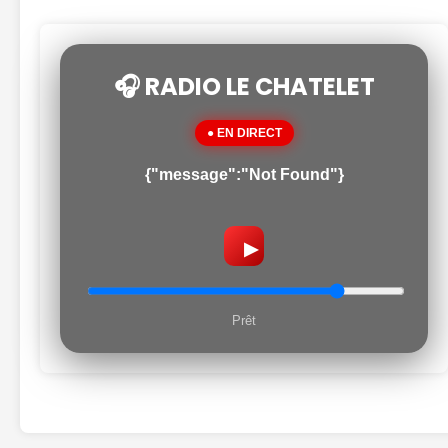
🎧 RADIO LE CHATELET
● EN DIRECT
{"message":"Not Found"}
▶
Prêt