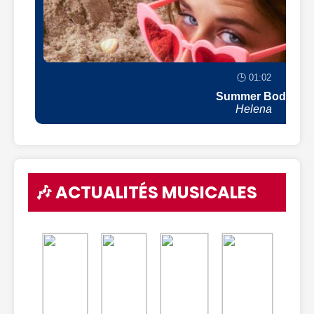
🕒 01:02
Summer Body
Helena
🎶 ACTUALITÉS MUSICALES