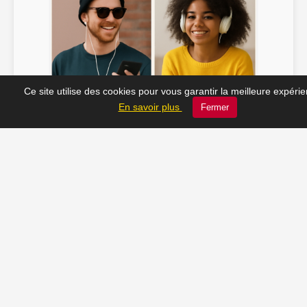
Ce site utilise des cookies pour vous garantir la meilleure expéri
Soline ♫
JC_13 ♫
En savoir plus
Fermer
📸 Tu veux apparaître ici ? Envoie-nous ta photo à
contact@radio-lechatelet.fr
Toutes les photos sont publiées avec l’accord des
personnes. Pour toute demande de retrait,
contactez-nous à
contact@radio-lechatelet.fr
.
📚 Découvrez les livres de