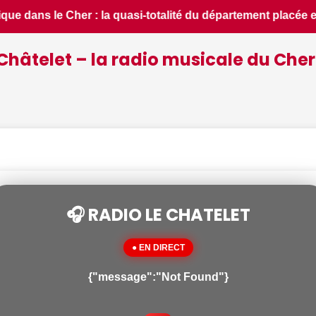
ent placée en situation de crise - Le Berry Républicain • 📰 
Châtelet – la radio musicale du Cher
🎧 RADIO LE CHATELET
● EN DIRECT
{"message":"Not Found"}