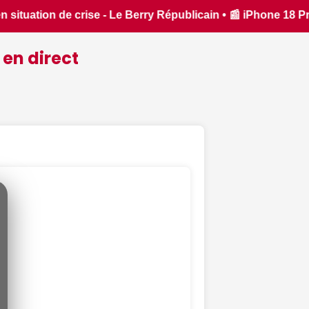
iPhone 18 Pro : il sera bien plus cher que prévu - iPhon.fr •
 en direct