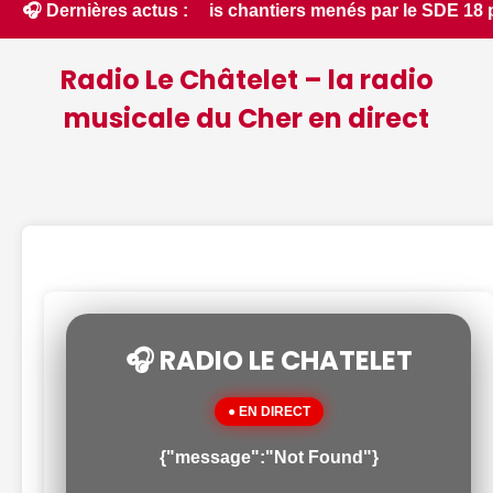
prais : trois chantiers menés par le SDE 18 pour moderniser l
🎧 Dernières actus :
Radio Le Châtelet – la radio
musicale du Cher en direct
🎧 RADIO LE CHATELET
● EN DIRECT
{"message":"Not Found"}