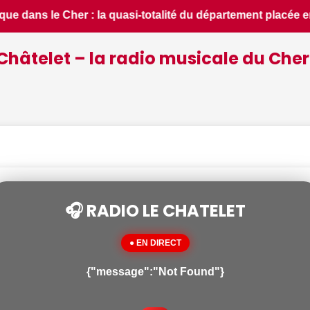
ent placée en situation de crise - Le Berry Républicain • 📰 
Châtelet – la radio musicale du Cher
🎧 RADIO LE CHATELET
● EN DIRECT
{"message":"Not Found"}