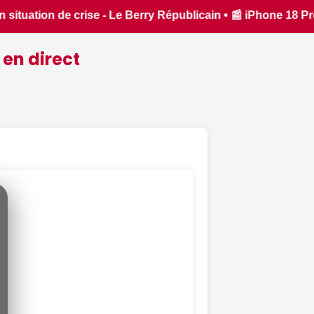
iPhone 18 Pro : il sera bien plus cher que prévu - iPhon.fr •
 en direct