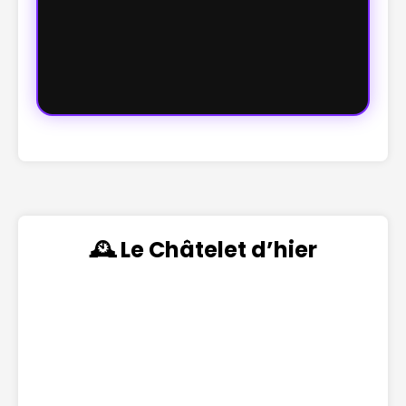
🕰️ Le Châtelet d’hier