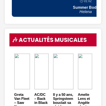
🕒 01:02
Summer Body
Helena
🎶 ACTUALITÉS MUSICALES
Greta
AC/DC
Il y a 50 ans,
Amelie
Van Fleet
– Back
Springsteen
Lens et
– Saw
in Black
bouclait sa
Angèle