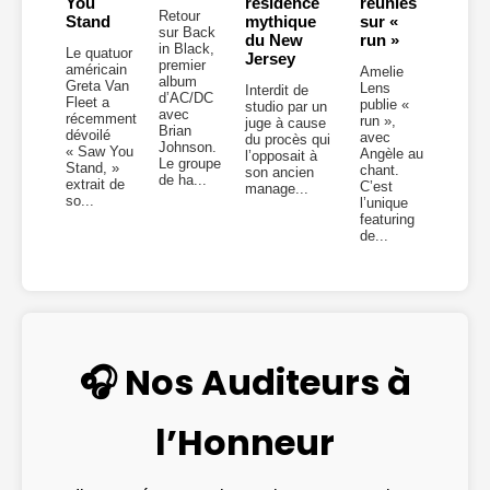
You
résidence
réunies
Retour
Stand
mythique
sur «
sur Back
du New
run »
in Black,
Le quatuor
Jersey
premier
américain
Amelie
album
Greta Van
Lens
Interdit de
d’AC/DC
Fleet a
publie «
studio par un
avec
récemment
run »,
juge à cause
Brian
dévoilé
avec
du procès qui
Johnson.
« Saw You
Angèle au
l’opposait à
Le groupe
Stand, »
chant.
son ancien
de ha...
extrait de
C’est
manage...
so...
l’unique
featuring
de...
🎧 Nos Auditeurs à
l’Honneur