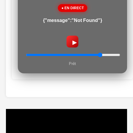
● EN DIRECT
{"message":"Not Found"}
▶
Prêt